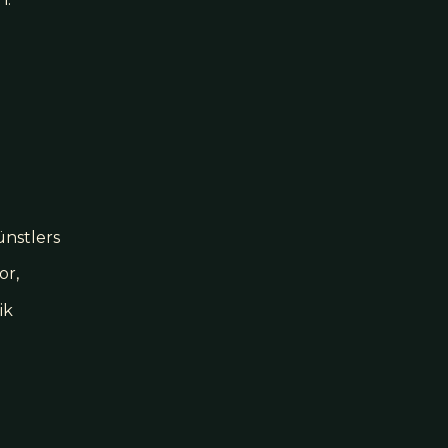
ünstlers
or,
nik