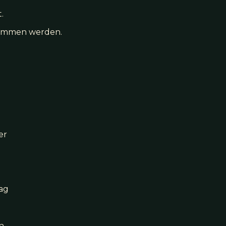
.
rnommen werden.
ber
rag
n.