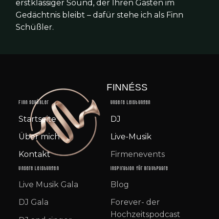
erstklassiger Sound, der Ihren Gästen im
Gedächtnis bleibt – dafür stehe ich als Finn
Schüßler.
FINNÉSS
Finn Schüßler
Unsere Leistungen
Startseite
DJ
Über mich
Live-Musik
Kontakt
Firmenevents
Unsere Leistungen
Inspiration für Brautpaare
Live Musik Gala
Blog
DJ Gala
Forever- der
Hochzeitspodcast