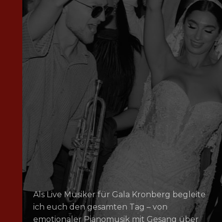
Als Live Musiker für Gala Kronberg begleite
ich euch den gesamten Tag – von
emotionaler Pianomusik mit Gesang über