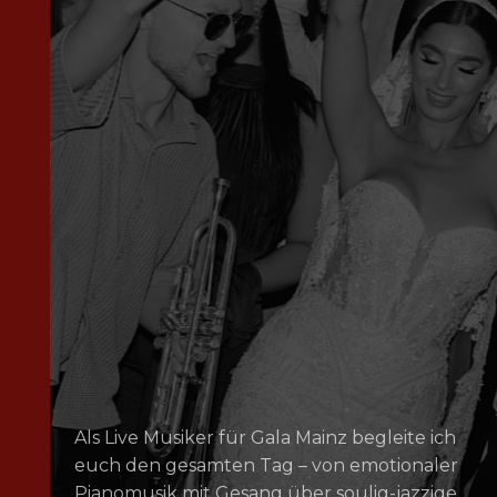
Als Live Musiker für Gala Mainz begleite ich
euch den gesamten Tag – von emotionaler
Pianomusik mit Gesang über soulig-jazzige