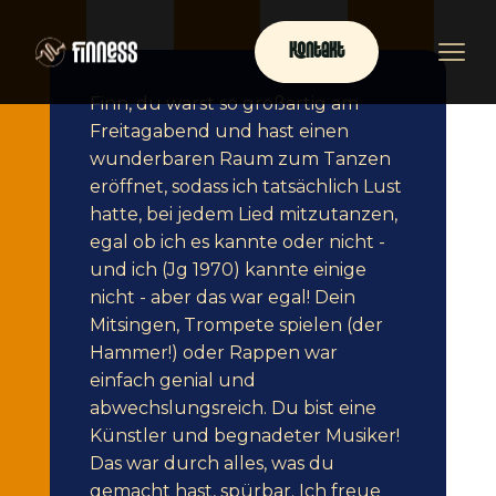
Kontakt
Finn, du warst so großartig am
Freitagabend und hast einen
wunderbaren Raum zum Tanzen
eröffnet, sodass ich tatsächlich Lust
hatte, bei jedem Lied mitzutanzen,
egal ob ich es kannte oder nicht -
und ich (Jg 1970) kannte einige
nicht - aber das war egal! Dein
Mitsingen, Trompete spielen (der
Hammer!) oder Rappen war
einfach genial und
abwechslungsreich. Du bist eine
Künstler und begnadeter Musiker!
Das war durch alles, was du
gemacht hast, spürbar. Ich freue