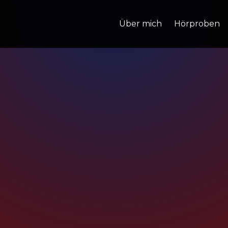
Ü
ber mich
Hörproben