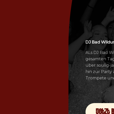
DJ Bad Wildun
ALs DJ Bad W
gesamten Tag
über soulig-j
hin zur Party
Trompete und 
jetzt 