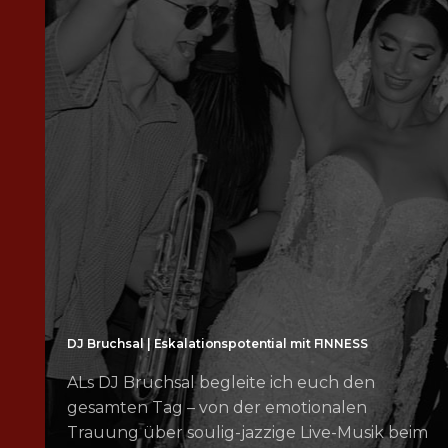
DJ Bruchsal | Eskalationspotential mit FINNESS
ALs DJ Bruchsal begleite ich euch den
gesamten Tag – von der emotionalen
Trauung über soulig-jazzige Live-Musik beim