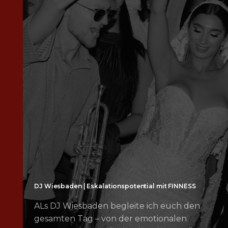
DJ Wiesbaden | Eskalationspotential mit FINNESS
ALs DJ Wiesbaden begleite ich euch den
gesamten Tag – von der emotionalen