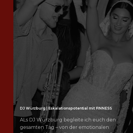
DJ Würzburg | Eskalationspotential mit FINNESS
ALs DJ Würzburg begleite ich euch den
gesamten Tag – von der emotionalen