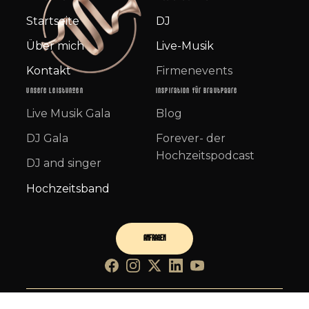
Startseite
DJ
Über mich
Live-Musik
Kontakt
Firmenevents
Unsere Leistungen
Inspiration für Brautpaare
Live Musik Gala
Blog
DJ Gala
Forever- der
Hochzeitspodcast
DJ and singer
Hochzeitsband
ANFRAGEN
Facebook
Instagram
Twitter
LinkedIn
YouTube