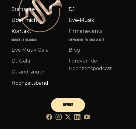
Startseite
DJ
Über mich
Live-Musik
Kontakt
Firmenevents
Unsere Leistungen
Inspiration für Brautpaare
Live Musik Gala
Blog
DJ Gala
Forever- der
Hochzeitspodcast
DJ and singer
Hochzeitsband
ANFRAGEN
Facebook
Instagram
Twitter
LinkedIn
YouTube