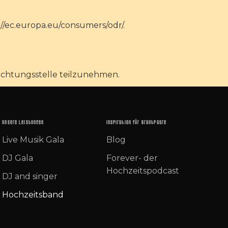
://ec.europa.eu/consumers/odr/.
hlichtungsstelle teilzunehmen.
Unsere Leistungen
Inspiration für Brautpaare
Live Musik Gala
Blog
DJ Gala
Forever- der
Hochzeitspodcast
DJ and singer
Hochzeitsband