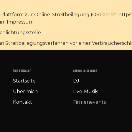
 Plattform zur Online-Streitbeilegung (OS) bereit: https
 im Impressum.
chlichtungsstelle
t, an Streitbeilegungsverfahren vor einer Verbrauchersc
Finn Schüßler
Unsere Leistungen
Startseite
DJ
Über mich
Live-Musik
Kontakt
Firmenevents